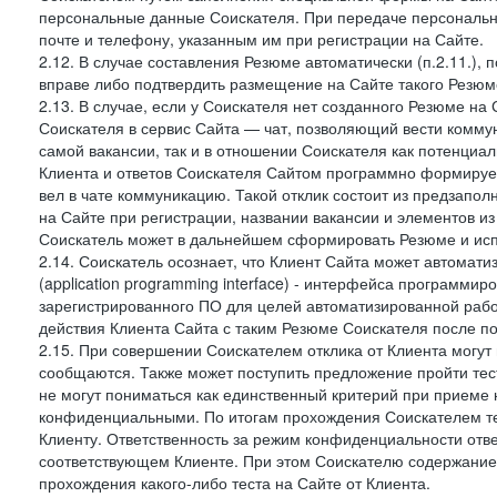
персональные данные Соискателя. При передаче персональны
почте и телефону, указанным им при регистрации на Сайте.
2.12. В случае составления Резюме автоматически (п.2.11.), 
вправе либо подтвердить размещение на Сайте такого Резюме
2.13. В случае, если у Соискателя нет созданного Резюме на
Соискателя в сервис Сайта — чат, позволяющий вести комму
самой вакансии, так и в отношении Соискателя как потенциа
Клиента и ответов Соискателя Сайтом программно формирует
вел в чате коммуникацию. Такой отклик состоит из предзап
на Сайте при регистрации, названии вакансии и элементов из 
Соискатель может в дальнейшем сформировать Резюме и испо
2.14. Соискатель осознает, что Клиент Сайта может автомат
(application programming interface) - интерфейса программ
зарегистрированного ПО для целей автоматизированной рабо
действия Клиента Сайта с таким Резюме Соискателя после п
2.15. При совершении Соискателем отклика от Клиента могут 
сообщаются. Также может поступить предложение пройти тест
не могут пониматься как единственный критерий при приеме 
конфиденциальными. По итогам прохождения Соискателем тес
Клиенту. Ответственность за режим конфиденциальности отве
соответствующем Клиенте. При этом Соискателю содержание п
прохождения какого-либо теста на Сайте от Клиента.