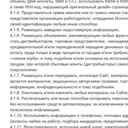
объекты (java-апплеты, flash и т.п.), использовать frame и 
а также html-код, нарушающий оригинальный дизайн страниц
4.1.4. Представляться чужим именем или от чужого имени (ча
представителя организации работодателя, сотрудника Исполн
своей идентификации любым иным способом.
4.1.5. Размещать заведомо недостоверную информацию.
4.1.6. Размещать объявления, рекламирующие любые франча
стать дистрибьютором, торговым представителем, «менеджер
предварительной и/или периодической передаче денежных 
оплату труда только в виде процента от продаж и/или требу
«членов клуба» и тому подобное и/или основана на использ
продаж, при которой сбытовые агенты (дистрибьюторы) само
покупателями.
4.1.7. Размещать и/или передавать, используя Сайт, материа
касается материалов, защищенных авторскими правами, торг
информации, конфиденциальности и тому подобными.
4.1.8. Уничтожать и/или изменять любые материалы на Сайте
4.1.9. Распечатывать или иным способом копировать персона
без использования средств автоматизации, за исключением п
полученную информацию.
4.1.10. Использовать информацию о телефонах, почтовых ад
(вопросы найма на работу, подбора кандидатов, предложения
4.1.11. Регистрироваться, используя чужой адрес электронной