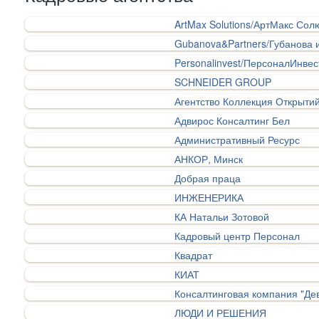
ArtMax Solutions/АртМакс Со
Gubanova&Partners/Губанова 
Personalinvest/ПерсоналИнвес
SCHNEIDER GROUP
Агентство Коллекция Открыти
Адвирос Консалтинг Бел
Административный Ресурс
АНКОР, Минск
Добрая праца
ИНЖЕНЕРИКА
КА Натальи Зотовой
Кадровый центр Персонал
Квадрат
КИАТ
Консалтинговая компания "Де
ЛЮДИ И РЕШЕНИЯ