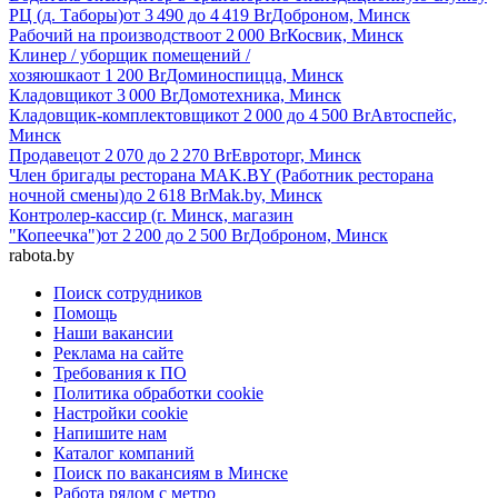
РЦ (д. Таборы)
от
3 490
до
4 419
Br
Доброном, Минск
Рабочий на производство
от
2 000
Br
Косвик, Минск
Клинер / уборщик помещений /
хозяюшка
от
1 200
Br
Доминоспицца, Минск
Кладовщик
от
3 000
Br
Домотехника, Минск
Кладовщик-комплектовщик
от
2 000
до
4 500
Br
Автоспейс,
Минск
Продавец
от
2 070
до
2 270
Br
Евроторг, Минск
Член бригады ресторана MAK.BY (Работник ресторана
ночной смены)
до
2 618
Br
Mak.by, Минск
Контролер-кассир (г. Минск, магазин
"Копеечка")
от
2 200
до
2 500
Br
Доброном, Минск
rabota.by
Поиск сотрудников
Помощь
Наши вакансии
Реклама на сайте
Требования к ПО
Политика обработки cookie
Настройки cookie
Напишите нам
Каталог компаний
Поиск по вакансиям в Минске
Работа рядом с метро