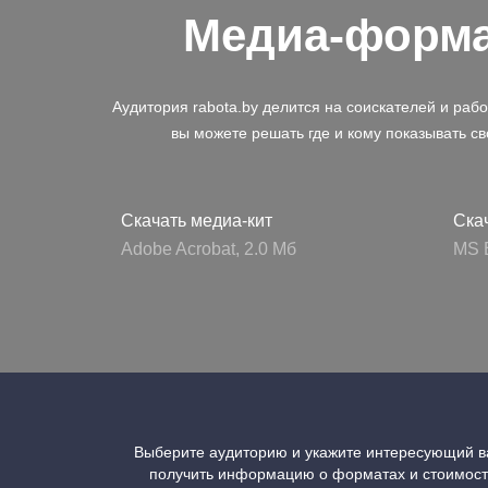
Медиа-форм
Технические требования
Разработка
Аудитория rabota.by делится на соискателей и раб
вы можете решать где и кому показывать с
Скачать медиа-кит
Ска
Adobe Acrobat, 2.0 Mб
MS E
Выберите аудиторию и укажите интересующий ва
получить информацию о форматах и стоимос