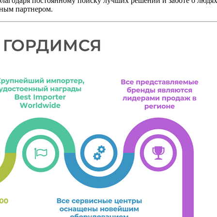
лагодаря постоянному поиску лучших решений и заботе о людях
жным партнером.