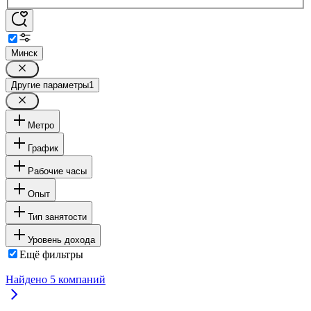
Минск
Другие параметры
1
Метро
График
Рабочие часы
Опыт
Тип занятости
Уровень дохода
Ещё фильтры
Найдено
5
компаний