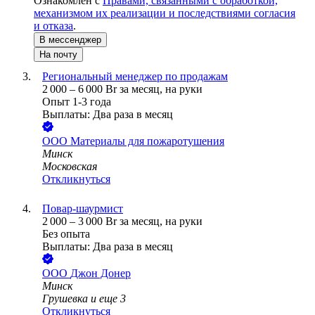
Ознакомлен с
Правами, связанными с обработкой,
механизмом их реализации и последствиями согласия
и отказа
.
В мессенджер
На почту
Региональный менеджер по продажам
2 000
–
6 000
Br
за месяц,
на руки
Опыт 1-3 года
Выплаты: Два раза в месяц
ООО
Материалы для пожаротушения
Минск
Московская
Откликнуться
Повар-шаурмист
2 000
–
3 000
Br
за месяц,
на руки
Без опыта
Выплаты: Два раза в месяц
ООО
Джон Донер
Минск
Грушевка
и еще
3
Откликнуться