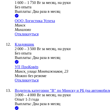
1 600
–
1 750
Br
за месяц,
на руки
Без опыта
Выплаты: Два раза в месяц
ООО
Логистика Успеха
Минск
Михалово
Откликнуться
Кладовщик
2 000
–
3 500
Br
за месяц,
на руки
Без опыта
Выплаты: Два раза в месяц
УП
ПроКовёр
Минск, улица Монтажников, 23
Можно без резюме
Откликнуться
Водитель категории "В" по Минску и РБ (на автомобил
3 000
–
4 000
Br
за месяц,
на руки
Опыт 1-3 года
Выплаты: Два раза в месяц