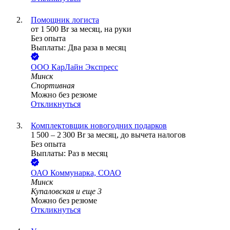
Помощник логиста
от
1 500
Br
за месяц,
на руки
Без опыта
Выплаты: Два раза в месяц
ООО
КарЛайн Экспресс
Минск
Спортивная
Можно без резюме
Откликнуться
Комплектовщик новогодних подарков
1 500
–
2 300
Br
за месяц,
до вычета налогов
Без опыта
Выплаты: Раз в месяц
ОАО
Коммунарка, СОАО
Минск
Купаловская
и еще
3
Можно без резюме
Откликнуться