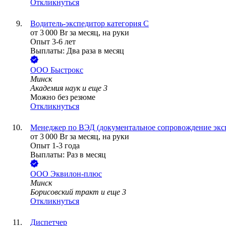
Откликнуться
Водитель-экспедитор категория С
от
3 000
Br
за месяц,
на руки
Опыт 3-6 лет
Выплаты: Два раза в месяц
ООО
Быстрокс
Минск
Академия наук
и еще
3
Можно без резюме
Откликнуться
Менеджер по ВЭД (документальное сопровождение экс
от
3 000
Br
за месяц,
на руки
Опыт 1-3 года
Выплаты: Раз в месяц
ООО
Эквилон-плюс
Минск
Борисовский тракт
и еще
3
Откликнуться
Диспетчер