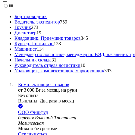
Бортпроводник
Водитель, экспедитор
759
Грузчик
273
Диспетчер
19
Кладовщик, Приемщик товаров
345
Курьер, Почтальон
128
Машинист
114
Менеджер по логистике, менеджер по ВЭД, начальник тр
Начальник склада
31
Руководитель отдела логистики
10
Упаковщик, комплектовщик, маркировщик
393
Комплектовщик товаров
от
3 000
Br
за месяц,
на руки
Без опыта
Выплаты: Два раза в месяц
ООО
Фишфуд
деревня Большой Тростенец
Могилевская
Можно без резюме
Откликнуться