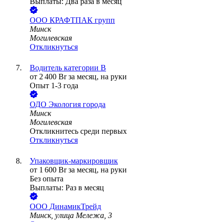
Выплаты: Два раза в месяц
ООО
КРАФТПАК групп
Минск
Могилевская
Откликнуться
Водитель категории В
от
2 400
Br
за месяц,
на руки
Опыт 1-3 года
ОДО
Экология города
Минск
Могилевская
Откликнитесь среди первых
Откликнуться
Упаковщик-маркировщик
от
1 600
Br
за месяц,
на руки
Без опыта
Выплаты: Раз в месяц
ООО
ДинамикТрейд
Минск, улица Мележа, 3