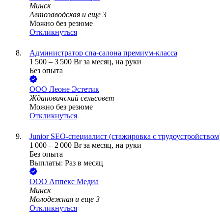
Минск
Автозаводская
и еще
3
Можно без резюме
Откликнуться
Администратор спа-салона премиум-класса
1 500
–
3 500
Br
за месяц,
на руки
Без опыта
ООО
Леоне Эстетик
Ждановичский сельсовет
Можно без резюме
Откликнуться
Junior SEO-специалист (стажировка с трудоустройством
1 000
–
2 000
Br
за месяц,
на руки
Без опыта
Выплаты: Раз в месяц
ООО
Аппекс Медиа
Минск
Молодежная
и еще
3
Откликнуться