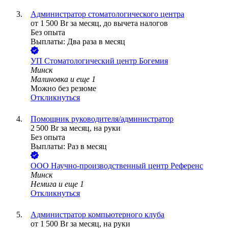
Администратор стоматологического центра
от
1 500
Br
за месяц,
до вычета налогов
Без опыта
Выплаты: Два раза в месяц
УП
Стоматологический центр Богемия
Минск
Малиновка
и еще
1
Можно без резюме
Откликнуться
Помощник руководителя/администратор
2 500
Br
за месяц,
на руки
Без опыта
Выплаты: Раз в месяц
ООО
Научно-производственный центр Референс
Минск
Немига
и еще
1
Откликнуться
Администратор компьютерного клуба
от
1 500
Br
за месяц,
на руки