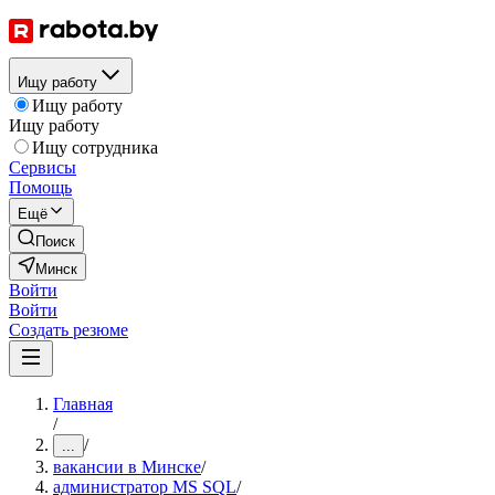
Ищу работу
Ищу работу
Ищу работу
Ищу сотрудника
Сервисы
Помощь
Ещё
Поиск
Минск
Войти
Войти
Создать резюме
Главная
/
/
...
вакансии в Минске
/
администратор MS SQL
/