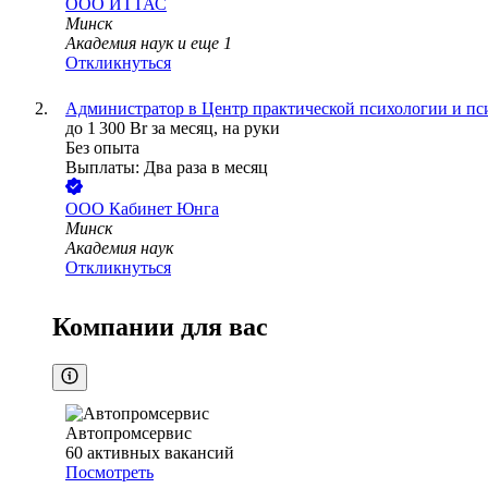
ООО
ИТТАС
Минск
Академия наук
и еще
1
Откликнуться
Администратор в Центр практической психологии и пс
до
1 300
Br
за месяц,
на руки
Без опыта
Выплаты: Два раза в месяц
ООО
Кабинет Юнга
Минск
Академия наук
Откликнуться
Компании для вас
Автопромсервис
60
активных вакансий
Посмотреть