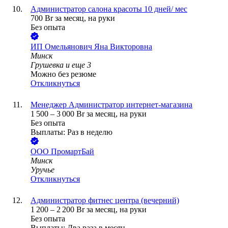
Администратор салона красоты 10 дней/ мес
700
Br
за месяц,
на руки
Без опыта
ИП
Омельянович Яна Викторовна
Минск
Грушевка
и еще
3
Можно без резюме
Откликнуться
Менеджер Администратор интернет-магазина
1 500
–
3 000
Br
за месяц,
на руки
Без опыта
Выплаты: Раз в неделю
ООО
ПромартБай
Минск
Уручье
Откликнуться
Администратор фитнес центра (вечерний)
1 200
–
2 200
Br
за месяц,
на руки
Без опыта
Выплаты: Два раза в месяц