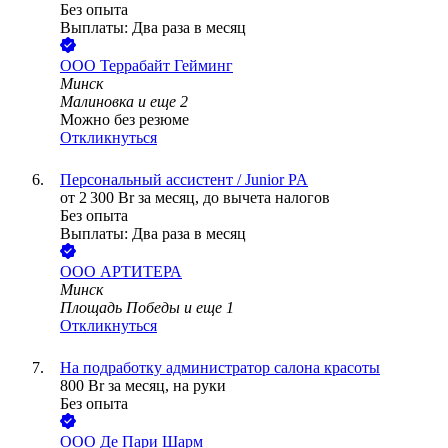
Без опыта
Выплаты: Два раза в месяц
ООО
Террабайт Гейминг
Минск
Малиновка
и еще
2
Можно без резюме
Откликнуться
Персональный ассистент / Junior PA
от
2 300
Br
за месяц,
до вычета налогов
Без опыта
Выплаты: Два раза в месяц
ООО
АРТИТЕРА
Минск
Площадь Победы
и еще
1
Откликнуться
На подработку администратор салона красоты
800
Br
за месяц,
на руки
Без опыта
ООО
Де Пари Шарм