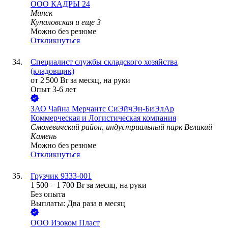
ООО
КАДРЫ 24
Минск
Купаловская
и еще
3
Можно без резюме
Откликнуться
Специалист службы складского хозяйства
(кладовщик)
от
2 500
Br
за месяц,
на руки
Опыт 3-6 лет
ЗАО
Чайна Мерчантс СиЭйчЭн-БиЭлАр
Коммерческая и Логистическая компания
Смолевичский район, индустриальный парк Великий
Камень
Можно без резюме
Откликнуться
Грузчик 9333-001
1 500
–
1 700
Br
за месяц,
на руки
Без опыта
Выплаты: Два раза в месяц
ООО
Изоком Пласт