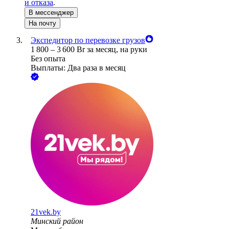
и отказа
.
В мессенджер
На почту
Экспедитор по перевозке грузов
1 800
–
3 600
Br
за месяц,
на руки
Без опыта
Выплаты: Два раза в месяц
21vek.by
Минский район