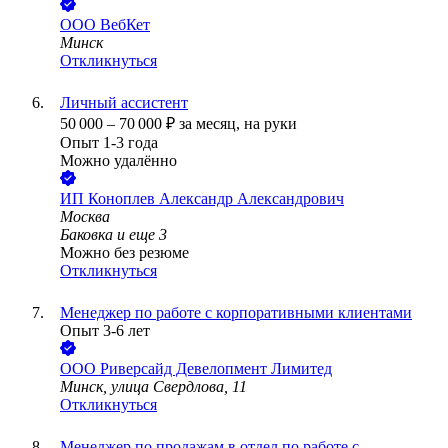
ООО
ВебКет
Минск
Откликнуться
Личный ассистент
50 000
–
70 000
₽
за месяц,
на руки
Опыт 1-3 года
Можно удалённо
ИП
Коноплев Александр Александрович
Москва
Баковка
и еще
3
Можно без резюме
Откликнуться
Менеджер по работе с корпоративными клиентами
Опыт 3-6 лет
ООО
Риверсайд Девелопмент Лимитед
Минск, улица Свердлова, 11
Откликнуться
Менеджер по продажам в отдел по работе с