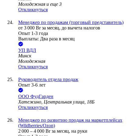
Молодежная
и еще
3
Откликнуться
Менеджер по продажам (торговый представитель)
от
3 000
Br
за месяц,
до вычета налогов
Опыт 1-3 года
Выплаты: Два раза в месяц
УП
ВДЛ
Минск
Молодежная
Откликнуться
Руководитель отдела продаж
Опыт 3-6 лет
ООО
ФудГарден
Хатежино, Центральная улица, 18Б
Откликнуться
Менеджер по развитию продаж на маркетплейсах
(Wildberries/Ozon)
2 000
–
4 000
Br
за месяц,
на руки