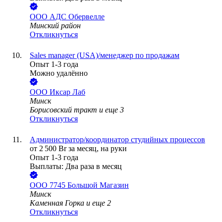
ООО
АДС Обервелле
Минский район
Откликнуться
Sales manager (USA)/менеджер по продажам
Опыт 1-3 года
Можно удалённо
ООО
Иксар Лаб
Минск
Борисовский тракт
и еще
3
Откликнуться
Администратор/координатор студийных процессов
от
2 500
Br
за месяц,
на руки
Опыт 1-3 года
Выплаты: Два раза в месяц
ООО
7745 Большой Магазин
Минск
Каменная Горка
и еще
2
Откликнуться