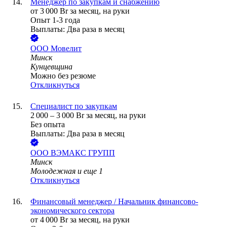
Менеджер по закупкам и снабжению
от
3 000
Br
за месяц,
на руки
Опыт 1-3 года
Выплаты: Два раза в месяц
ООО
Мовелит
Минск
Кунцевщина
Можно без резюме
Откликнуться
Специалист по закупкам
2 000
–
3 000
Br
за месяц,
на руки
Без опыта
Выплаты: Два раза в месяц
ООО
ВЭМАКС ГРУПП
Минск
Молодежная
и еще
1
Откликнуться
Финансовый менеджер / Начальник финансово-
экономического сектора
от
4 000
Br
за месяц,
на руки