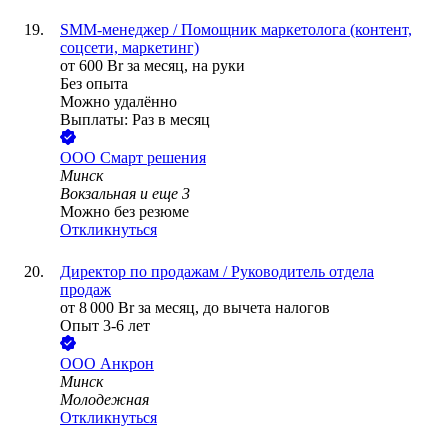
SMM-менеджер / Помощник маркетолога (контент,
соцсети, маркетинг)
от
600
Br
за месяц,
на руки
Без опыта
Можно удалённо
Выплаты: Раз в месяц
ООО
Смарт решения
Минск
Вокзальная
и еще
3
Можно без резюме
Откликнуться
Директор по продажам / Руководитель отдела
продаж
от
8 000
Br
за месяц,
до вычета налогов
Опыт 3-6 лет
ООО
Анкрон
Минск
Молодежная
Откликнуться