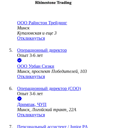
ООО
Райнстон Трейдинг
Минск
Купаловская
и еще
3
Откликнуться
Операционный директор
Опыт 3-6 лет
ООО
Урбан Снэки
Минск, проспект Победителей, 103
Откликнуться
Операционный директор (COO)
Опыт 3-6 лет
Дримпак, ЧУП
Минск, Логойский тракт, 22А
Откликнуться
Персональный ассистент / Junior PA