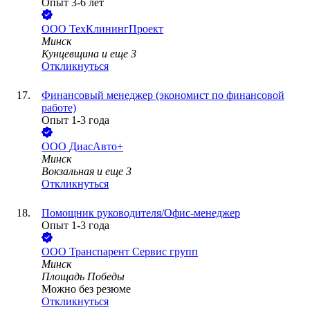
Опыт 3-6 лет
ООО
ТехКлинингПроект
Минск
Кунцевщина
и еще
3
Откликнуться
Финансовый менеджер (экономист по финансовой
работе)
Опыт 1-3 года
ООО
ДиасАвто+
Минск
Вокзальная
и еще
3
Откликнуться
Помощник руководителя/Офис-менеджер
Опыт 1-3 года
ООО
Транспарент Сервис групп
Минск
Площадь Победы
Можно без резюме
Откликнуться