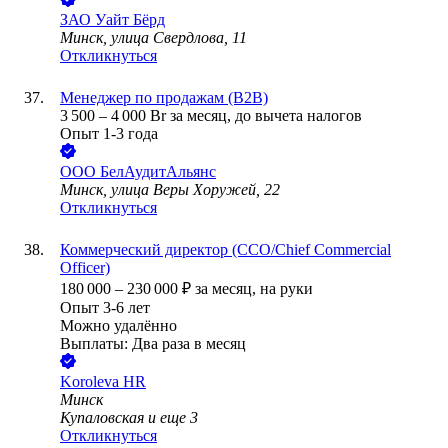
ЗАО
Уайт Бёрд
Минск, улица Свердлова, 11
Откликнуться
Менеджер по продажам (B2B)
3 500
–
4 000
Br
за месяц,
до вычета налогов
Опыт 1-3 года
ООО
БелАудитАльянс
Минск, улица Веры Хоружей, 22
Откликнуться
Коммерческий директор (CCO/Chief Commercial
Officer)
180 000
–
230 000
₽
за месяц,
на руки
Опыт 3-6 лет
Можно удалённо
Выплаты: Два раза в месяц
Koroleva HR
Минск
Купаловская
и еще
3
Откликнуться