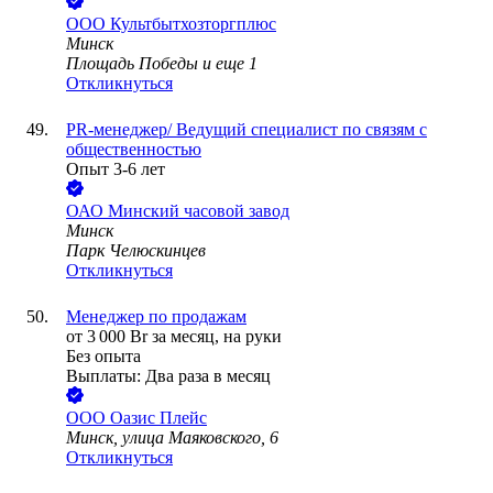
ООО
Культбытхозторгплюс
Минск
Площадь Победы
и еще
1
Откликнуться
PR-менеджер/ Ведущий специалист по связям с
общественностью
Опыт 3-6 лет
ОАО
Минский часовой завод
Минск
Парк Челюскинцев
Откликнуться
Менеджер по продажам
от
3 000
Br
за месяц,
на руки
Без опыта
Выплаты: Два раза в месяц
ООО
Оазис Плейс
Минск, улица Маяковского, 6
Откликнуться