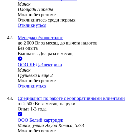
Минск
Площадь Победы
Можно без резюме
Откликнитесь среди первых
Откликнуться
Менеджер/маркетолог
до
2 000
Br
за месяц,
до вычета налогов
Без опыта
Выплаты: Два раза в месяц
ООО
ЛЕД-Электрика
Минск
Грушевка
и еще
2
Можно без резюме
Откликнуться
Специалист по работе с корпоративными клиентами
от
2 500
Br
за месяц,
на руки
Опыт 1-3 года
ООО
Белый картридж
Минск, улица Якуба Коласа, 53к3
Можно без резюме