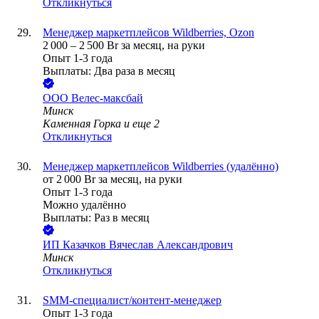
Откликнуться
Менеджер маркетплейсов Wildberries, Ozon
2 000
–
2 500
Br
за месяц,
на руки
Опыт 1-3 года
Выплаты: Два раза в месяц
ООО
Велес-максбай
Минск
Каменная Горка
и еще
2
Откликнуться
Менеджер маркетплейсов Wildberries (удалённо)
от
2 000
Br
за месяц,
на руки
Опыт 1-3 года
Можно удалённо
Выплаты: Раз в месяц
ИП
Казачков Вячеслав Александрович
Минск
Откликнуться
SMM-специалист/контент-менеджер
Опыт 1-3 года