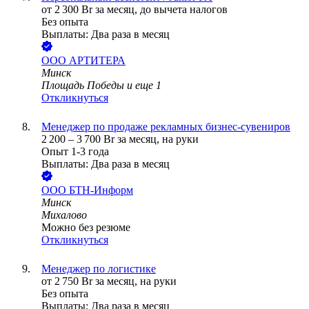
от
2 300
Br
за месяц,
до вычета налогов
Без опыта
Выплаты: Два раза в месяц
ООО
АРТИТЕРА
Минск
Площадь Победы
и еще
1
Откликнуться
Менеджер по продаже рекламных бизнес-сувениров
2 200
–
3 700
Br
за месяц,
на руки
Опыт 1-3 года
Выплаты: Два раза в месяц
ООО
БТН-Информ
Минск
Михалово
Можно без резюме
Откликнуться
Менеджер по логистике
от
2 750
Br
за месяц,
на руки
Без опыта
Выплаты: Два раза в месяц