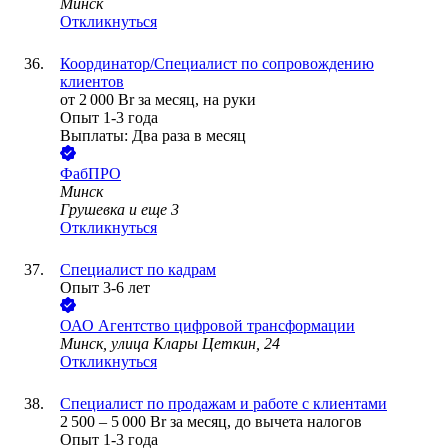
Минск
Откликнуться
Координатор/Специалист по сопровождению
клиентов
от
2 000
Br
за месяц,
на руки
Опыт 1-3 года
Выплаты: Два раза в месяц
ФабПРО
Минск
Грушевка
и еще
3
Откликнуться
Специалист по кадрам
Опыт 3-6 лет
ОАО
Агентство цифровой трансформации
Минск, улица Клары Цеткин, 24
Откликнуться
Специалист по продажам и работе с клиентами
2 500
–
5 000
Br
за месяц,
до вычета налогов
Опыт 1-3 года