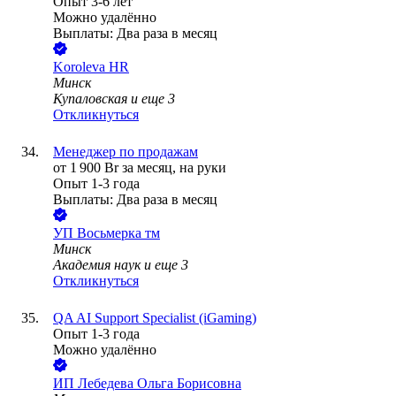
Опыт 3-6 лет
Можно удалённо
Выплаты: Два раза в месяц
Koroleva HR
Минск
Купаловская
и еще
3
Откликнуться
Менеджер по продажам
от
1 900
Br
за месяц,
на руки
Опыт 1-3 года
Выплаты: Два раза в месяц
УП
Восьмерка тм
Минск
Академия наук
и еще
3
Откликнуться
QA AI Support Specialist (iGaming)
Опыт 1-3 года
Можно удалённо
ИП
Лебедева Ольга Борисовна