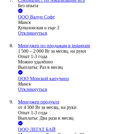
Специалист по локализации игр
Без опыта
ООО
Валун Софт
Минск
Купаловская
и еще
3
Откликнуться
Менеджер по продажам в instagram
1 500
–
2 000
Br
за месяц,
на руки
Опыт 1-3 года
Можно удалённо
Выплаты: Раз в месяц
ООО
Морской капучино
Минск
Откликнуться
Менеджер продукта
от
4 300
Br
за месяц,
на руки
Опыт 1-3 года
Выплаты: Два раза в месяц
ООО
ЛЕГАТ БАЙ