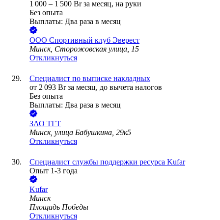
1 000
–
1 500
Br
за месяц,
на руки
Без опыта
Выплаты: Два раза в месяц
ООО
Спортивный клуб Эверест
Минск, Сторожовская улица, 15
Откликнуться
Специалист по выписке накладных
от
2 093
Br
за месяц,
до вычета налогов
Без опыта
Выплаты: Два раза в месяц
ЗАО
ТГТ
Минск, улица Бабушкина, 29к5
Откликнуться
Специалист службы поддержки ресурса Kufar
Опыт 1-3 года
Kufar
Минск
Площадь Победы
Откликнуться