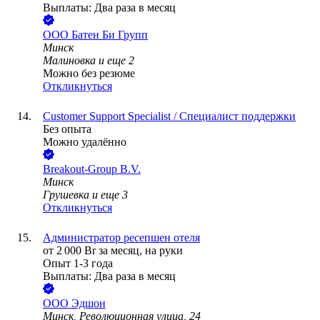
Выплаты: Два раза в месяц
ООО
Батен Би Групп
Минск
Малиновка
и еще
2
Можно без резюме
Откликнуться
Customer Support Specialist / Специалист поддержки
Без опыта
Можно удалённо
Breakout-Group B.V.
Минск
Грушевка
и еще
3
Откликнуться
Администратор ресепшен отеля
от
2 000
Br
за месяц,
на руки
Опыт 1-3 года
Выплаты: Два раза в месяц
ООО
Эдшон
Минск, Революционная улица, 24