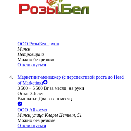
ООО
РозыБел групп
Минск
Петровщина
Можно без резюме
Откликнуться
Маркетинг-менеджер (с перспективой роста до Head
of Marketing)
3 500
–
5 500
Br
за месяц,
на руки
Опыт 3-6 лет
Выплаты: Два раза в месяц
ООО
Айкосмо
Минск, улица Клары Цеткин, 51
Можно без резюме
Откликнуться