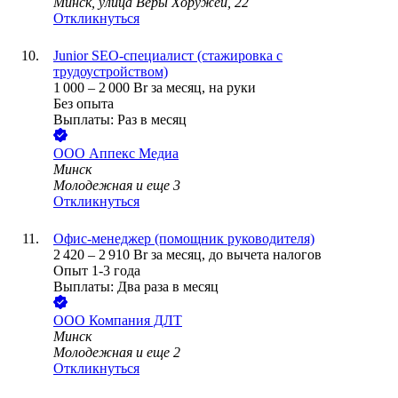
Минск, улица Веры Хоружей, 22
Откликнуться
Junior SEO-специалист (стажировка с
трудоустройством)
1 000
–
2 000
Br
за месяц,
на руки
Без опыта
Выплаты: Раз в месяц
ООО
Аппекс Медиа
Минск
Молодежная
и еще
3
Откликнуться
Офис-менеджер (помощник руководителя)
2 420
–
2 910
Br
за месяц,
до вычета налогов
Опыт 1-3 года
Выплаты: Два раза в месяц
ООО
Компания ДЛТ
Минск
Молодежная
и еще
2
Откликнуться