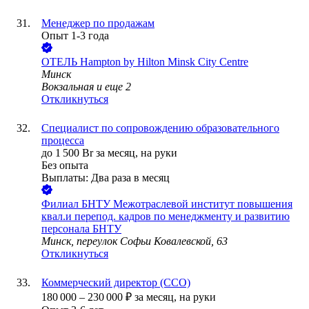
Менеджер по продажам
Опыт 1-3 года
ОТЕЛЬ Hampton by Hilton Minsk City Centre
Минск
Вокзальная
и еще
2
Откликнуться
Специалист по сопровождению образовательного
процесса
до
1 500
Br
за месяц,
на руки
Без опыта
Выплаты: Два раза в месяц
Филиал БНТУ Межотраслевой институт повышения
квал.и перепод. кадров по менеджменту и развитию
персонала БНТУ
Минск, переулок Софьи Ковалевской, 63
Откликнуться
Коммерческий директор (CCO)
180 000
–
230 000
₽
за месяц,
на руки