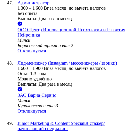
Администратор
1 300
–
1 600
Br
за месяц,
до вычета налогов
Без опыта
Выплаты: Два раза в месяц
ООО
Центр Инновационной Психологии и Развития
Нейроника
Минск
Борисовский тракт
и еще
2
Откликнуться
Лид-менеджер (Instagram / мессенджеры / звонки)
1 600
–
1 900
Br
за месяц,
до вычета налогов
Опыт 1-3 года
Можно удалённо
Выплаты: Два раза в месяц
ЗАО
Вариа-Сервис
Минск
Купаловская
и еще
3
Откликнуться
Junior Marketing & Content Specialist-стажер/
начинающий специалист