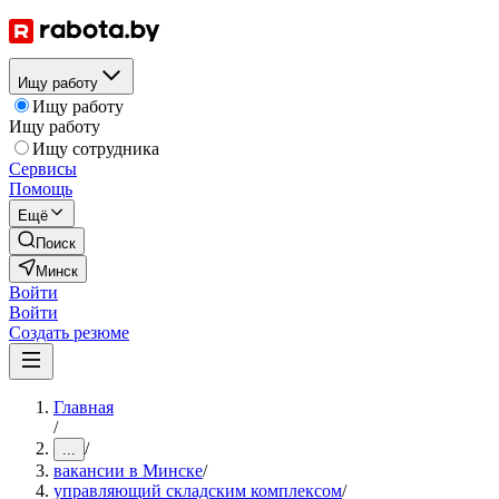
Ищу работу
Ищу работу
Ищу работу
Ищу сотрудника
Сервисы
Помощь
Ещё
Поиск
Минск
Войти
Войти
Создать резюме
Главная
/
/
...
вакансии в Минске
/
управляющий складским комплексом
/